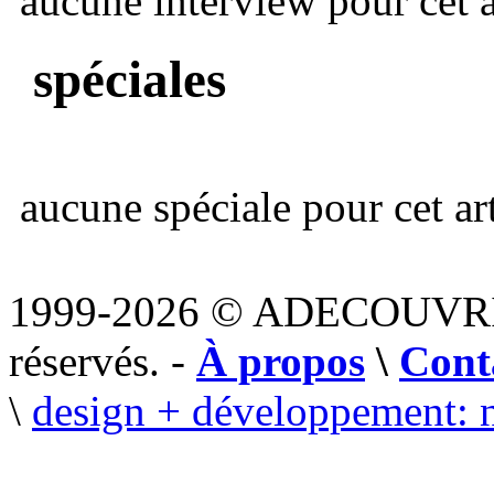
aucune interview pour cet ar
spéciales
aucune spéciale pour cet art
1999-2026 © ADECOUVR
réservés. -
À propos
\
Cont
\
design + développement: 