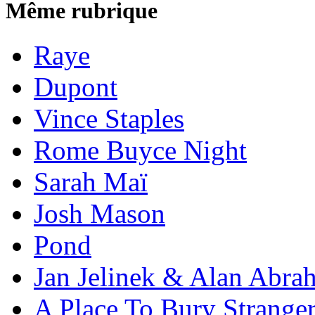
Même rubrique
Raye
Dupont
Vince Staples
Rome Buyce Night
Sarah Maï
Josh Mason
Pond
Jan Jelinek & Alan Abra
A Place To Bury Strange