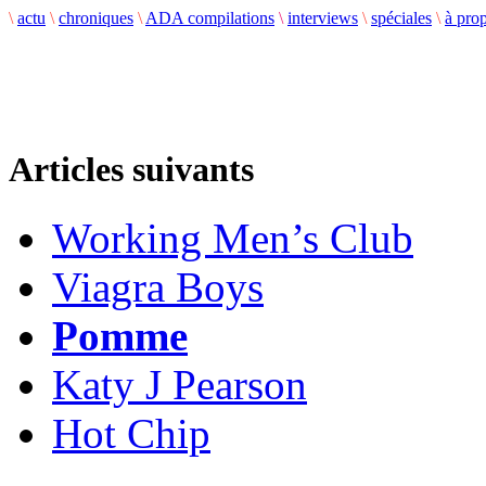
\
actu
\
chroniques
\
ADA compilations
\
interviews
\
spéciales
\
à pro
Articles suivants
Working Men’s Club
Viagra Boys
Pomme
Katy J Pearson
Hot Chip