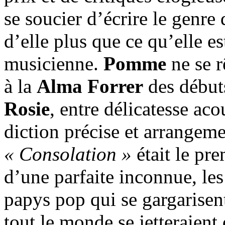
se soucier d’écrire le genre 
d’elle plus que ce qu’elle e
musicienne.
Pomme
ne se r
à la
Alma Forrer
des début
Rosie
, entre délicatesse aco
diction précise et arrangeme
« Consolation »
était le pr
d’une parfaite inconnue, le
papys pop qui se gargarisent
tout le monde se jetteraient 