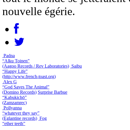
nouvelle égérie.
Padna
“Alku Toinen”
(Aagoo Records / Rev Laboratories)
Saibu
“Happy Life”
(http://www.french-toast.org)
Alex G
“God Saves The Animal”
(Domino Records)
Surprise Barbue
“Kabukichō”
(Zamzamrec)
Pollyanna
“whatever they say”
(Eglantine records)
Fog
“ether teeth”