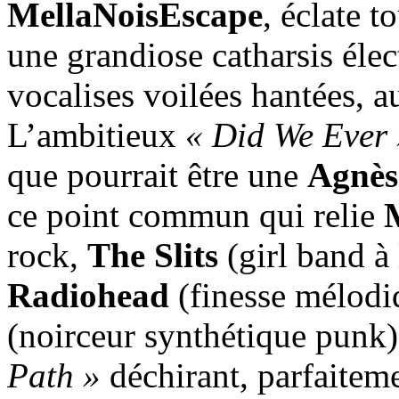
MellaNoisEscape
, éclate t
une grandiose catharsis élec
vocalises voilées hantées, au
L’ambitieux
« Did We Ever 
que pourrait être une
Agnès
ce point commun qui relie
rock,
The Slits
(girl band à
Radiohead
(finesse mélodi
(noirceur synthétique punk
Path »
déchirant, parfaiteme