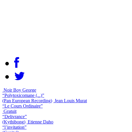
Noir Boy George
“Polytoxicomane (...)”
(Pan European Recording)
Jean Louis Murat
“Le Cours Ordinaire”
Gratuit
“Delivrance”
(Kythibong)
Etienne Daho
“l’invitation”