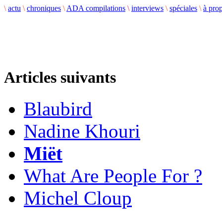
\
actu
\
chroniques
\
ADA compilations
\
interviews
\
spéciales
\
à pro
Articles suivants
Blaubird
Nadine Khouri
Miët
What Are People For ?
Michel Cloup