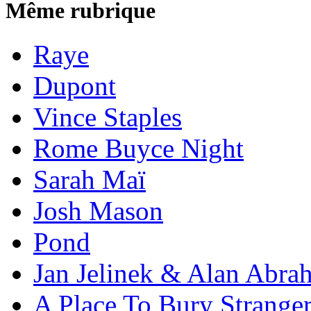
Même rubrique
Raye
Dupont
Vince Staples
Rome Buyce Night
Sarah Maï
Josh Mason
Pond
Jan Jelinek & Alan Abra
A Place To Bury Strange