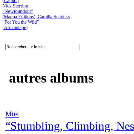
(Capitol)
Nick Storring
“Newfoundout”
(Mappa Editions)
Camilla Sparksss
“For You the Wild”
(Africantape)
autres albums
Miët
“Stumbling, Climbing, Nes