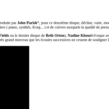
produite par
John Parish
*, pour ce deuxième disque, décline, varie, modu
rs ( piano, synthés, Korg…) et de cuivres auxquels la qualité de press
Fields
ou le dernier disque de
Beth Orton
),
Nadine Khouri
évoque ave
 très grand morceau que les écoutes successives ne cessent de souligner la