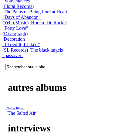
“Souvenances”
(Floral Records)
The Pains of Being Pure at Heart
“Days of Abandon”
(Yebo Music)
Housse De Racket
“Forty Love”
(Discograph)
Decoration
“I Tried It, I Liked”
(SL Records)
The black angels
“passover”
autres albums
Nadine Khouri
“The Salted Air”
interviews