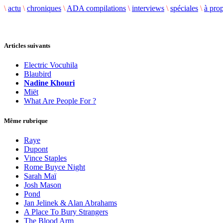
\
actu
\
chroniques
\
ADA compilations
\
interviews
\
spéciales
\
à pro
Articles suivants
Electric Vocuhila
Blaubird
Nadine Khouri
Miët
What Are People For ?
Même rubrique
Raye
Dupont
Vince Staples
Rome Buyce Night
Sarah Maï
Josh Mason
Pond
Jan Jelinek & Alan Abrahams
A Place To Bury Strangers
The Blood Arm