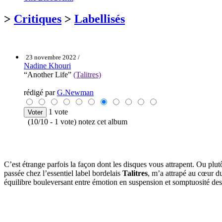
>
Critiques
>
Labellisés
23 novembre 2022 /
Nadine Khouri
“Another Life”
(Talitres)
rédigé par
G.Newman
1 vote
(10/10 - 1 vote) notez cet album
C’est étrange parfois la façon dont les disques vous attrapent. Ou plutô
passée chez l’essentiel label bordelais
Talitres
, m’a attrapé au cœur d
équilibre bouleversant entre émotion en suspension et somptuosité de