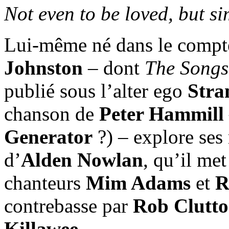
Not even to be loved, but si
Lui-même né dans le compt
Johnston
– dont
The Songs
publié sous l’alter ego
Stran
chanson de
Peter Hammill
Generator
?) – explore ses 
d’
Alden Nowlan
, qu’il me
chanteurs
Mim Adams
et
R
contrebasse par
Rob Clutt
Killawee
.