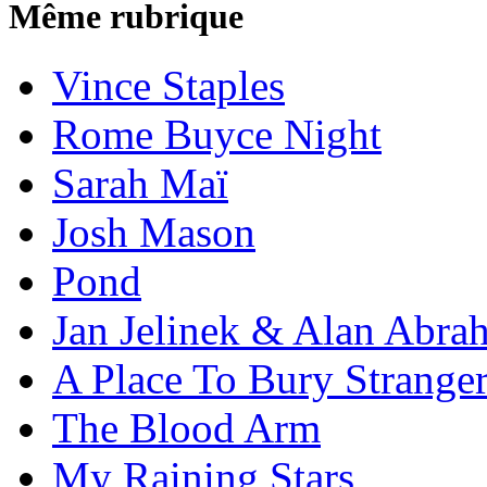
Même rubrique
Vince Staples
Rome Buyce Night
Sarah Maï
Josh Mason
Pond
Jan Jelinek & Alan Abra
A Place To Bury Strange
The Blood Arm
My Raining Stars