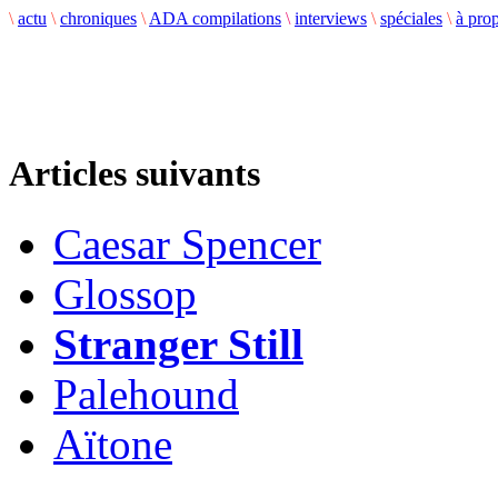
\
actu
\
chroniques
\
ADA compilations
\
interviews
\
spéciales
\
à pro
Articles suivants
Caesar Spencer
Glossop
Stranger Still
Palehound
Aïtone