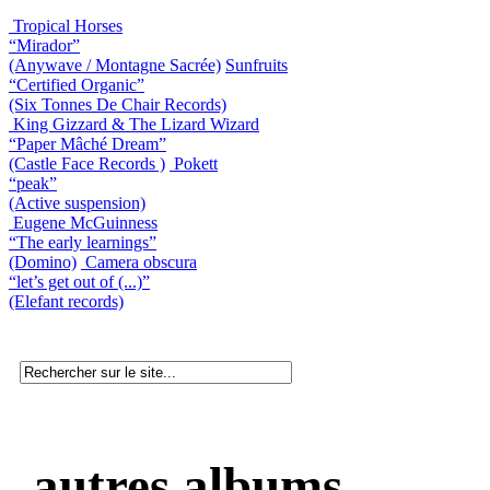
Tropical Horses
“Mirador”
(Anywave / Montagne Sacrée)
Sunfruits
“Certified Organic”
(Six Tonnes De Chair Records)
King Gizzard & The Lizard Wizard
“Paper Mâché Dream”
(Castle Face Records )
Pokett
“peak”
(Active suspension)
Eugene McGuinness
“The early learnings”
(Domino)
Camera obscura
“let’s get out of (...)”
(Elefant records)
autres albums