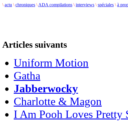
\
actu
\
chroniques
\
ADA compilations
\
interviews
\
spéciales
\
à pro
Articles suivants
Uniform Motion
Gatha
Jabberwocky
Charlotte & Magon
I Am Pooh Loves Pretty 