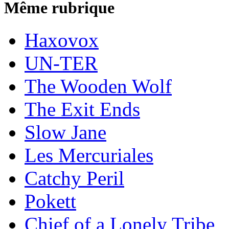
Même rubrique
Haxovox
UN-TER
The Wooden Wolf
The Exit Ends
Slow Jane
Les Mercuriales
Catchy Peril
Pokett
Chief of a Lonely Tribe