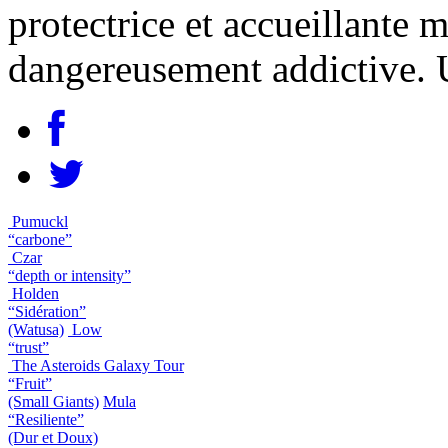
protectrice et accueillante
dangereusement addictive. 
Pumuckl
“carbone”
Czar
“depth or intensity”
Holden
“Sidération”
(Watusa)
Low
“trust”
The Asteroids Galaxy Tour
“Fruit”
(Small Giants)
Mula
“Resiliente”
(Dur et Doux)