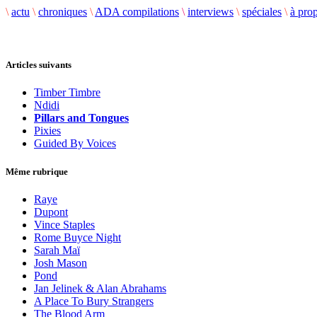
\
actu
\
chroniques
\
ADA compilations
\
interviews
\
spéciales
\
à pro
Articles suivants
Timber Timbre
Ndidi
Pillars and Tongues
Pixies
Guided By Voices
Même rubrique
Raye
Dupont
Vince Staples
Rome Buyce Night
Sarah Maï
Josh Mason
Pond
Jan Jelinek & Alan Abrahams
A Place To Bury Strangers
The Blood Arm