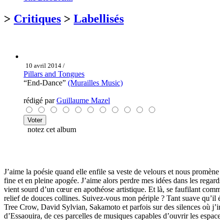
>
Critiques
>
Labellisés
10 avril 2014 /
Pillars and Tongues
“End-Dance”
(Murailles Music)
rédigé par
Guillaume Mazel
notez cet album
J’aime la poésie quand elle enfile sa veste de velours et nous promèn
fine et en pleine apogée. J’aime alors perdre mes idées dans les regard
vient sourd d’un cœur en apothéose artistique. Et là, se faufilant com
relief de douces collines. Suivez-vous mon périple ? Tant suave qu’il év
Tree Crow, David Sylvian, Sakamoto et parfois sur des silences où j’in
d’Essaouira, de ces parcelles de musiques capables d’ouvrir les espace