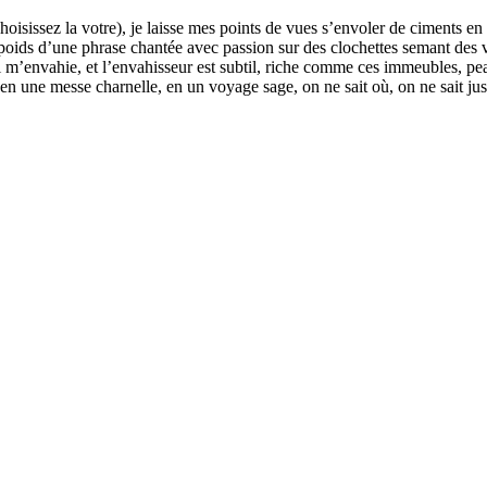
hoisissez la votre), je laisse mes points de vues s’envoler de ciments en 
 poids d’une phrase chantée avec passion sur des clochettes semant des 
ui m’envahie, et l’envahisseur est subtil, riche comme ces immeubles, peau
en une messe charnelle, en un voyage sage, on ne sait où, on ne sait jusqu