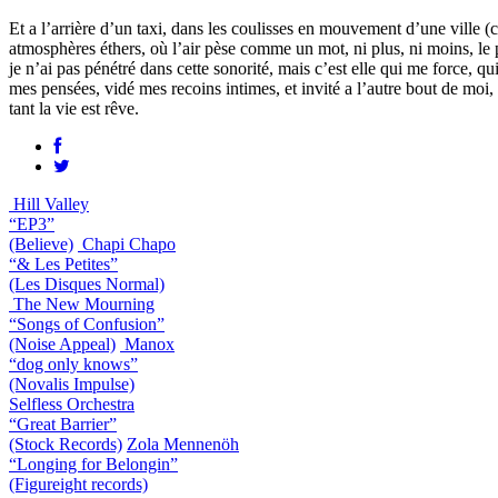
Et a l’arrière d’un taxi, dans les coulisses en mouvement d’une ville (c
atmosphères éthers, où l’air pèse comme un mot, ni plus, ni moins, le
je n’ai pas pénétré dans cette sonorité, mais c’est elle qui me force, q
mes pensées, vidé mes recoins intimes, et invité a l’autre bout de moi, 
tant la vie est rêve.
Hill Valley
“EP3”
(Believe)
Chapi Chapo
“& Les Petites”
(Les Disques Normal)
The New Mourning
“Songs of Confusion”
(Noise Appeal)
Manox
“dog only knows”
(Novalis Impulse)
Selfless Orchestra
“Great Barrier”
(Stock Records)
Zola Mennenöh
“Longing for Belongin”
(Figureight records)