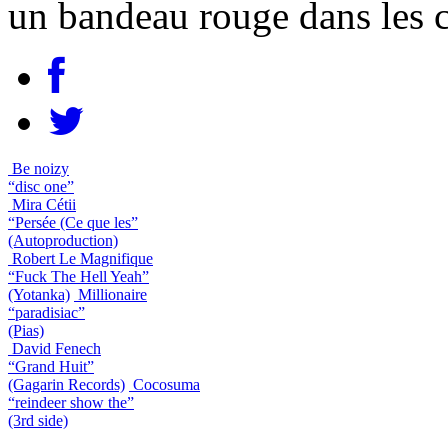
un bandeau rouge dans les 
Be noizy
“disc one”
Mira Cétii
“Persée (Ce que les”
(Autoproduction)
Robert Le Magnifique
“Fuck The Hell Yeah”
(Yotanka)
Millionaire
“paradisiac”
(Pias)
David Fenech
“Grand Huit”
(Gagarin Records)
Cocosuma
“reindeer show the”
(3rd side)