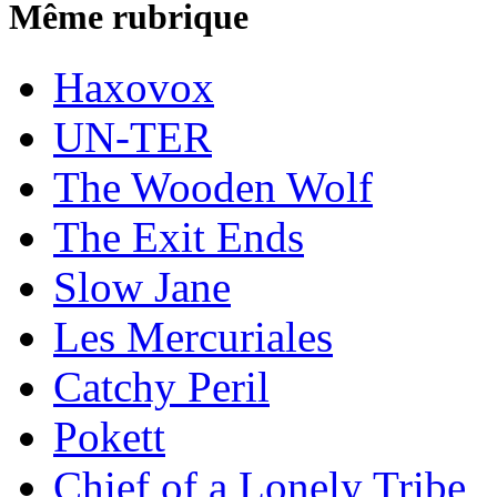
Même rubrique
Haxovox
UN-TER
The Wooden Wolf
The Exit Ends
Slow Jane
Les Mercuriales
Catchy Peril
Pokett
Chief of a Lonely Tribe