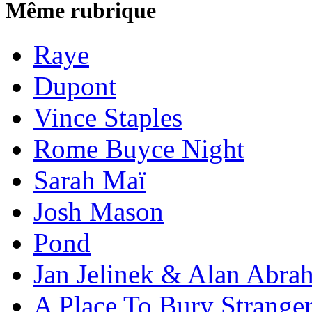
Même rubrique
Raye
Dupont
Vince Staples
Rome Buyce Night
Sarah Maï
Josh Mason
Pond
Jan Jelinek & Alan Abra
A Place To Bury Strange