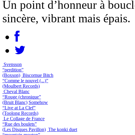
Un point d’honneur à boucl
sincère, vibrant mais épais.
Svensson
“perdition”
(Boxson)
Biscornue Bitch
“Comme le nouvel (...)”
(Moulbert Records)
Cheval Blanc
“Rouge (chronique”
(Bruit Blanc)
Somehow
“Live at La Clef”
(Toolong Records)
Le Collage de France
“Rue des boulets”
(Les Disques Pavillon)
The konki duet
“mountain mouton”