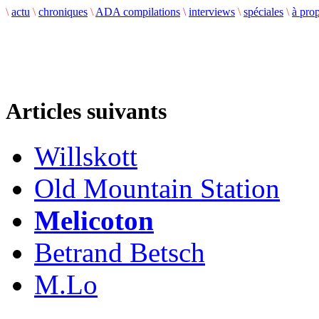
\
actu
\
chroniques
\
ADA compilations
\
interviews
\
spéciales
\
à pro
Articles suivants
Willskott
Old Mountain Station
Melicoton
Betrand Betsch
M.Lo