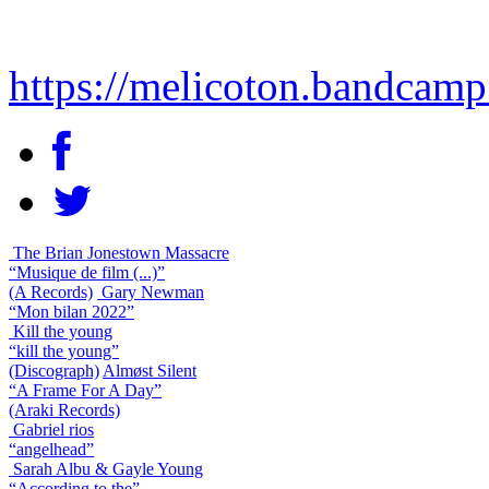
https://melicoton.bandcam
The Brian Jonestown Massacre
“Musique de film (...)”
(A Records)
Gary Newman
“Mon bilan 2022”
Kill the young
“kill the young”
(Discograph)
Almøst Silent
“A Frame For A Day”
(Araki Records)
Gabriel rios
“angelhead”
Sarah Albu & Gayle Young
“According to the”