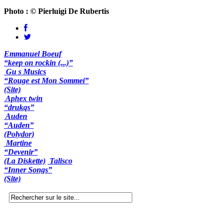
Photo : © Pierluigi De Rubertis
Emmanuel Boeuf
“keep on rockin (...)”
Gu s Musics
“Rouge est Mon Sommei”
(Site)
Aphex twin
“drukqs”
Auden
“Auden”
(Polydor)
Martine
“Devenir”
(La Diskette)
Talisco
“Inner Songs”
(Site)