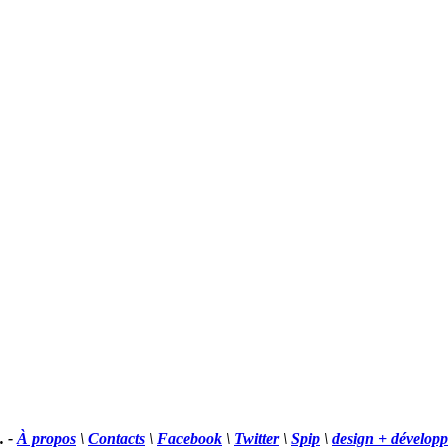
. -
À propos
\
Contacts
\
Facebook
\
Twitter
\
Spip
\
design + dévelop