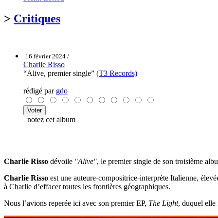
>
Critiques
16 février 2024 /
Charlie Risso
“Alive, premier single”
(T3 Records)
rédigé par
gdo
notez cet album
Charlie Risso
dévoile
"Alive"
, le premier single de son troisième al
Charlie Risso
est une auteure-compositrice-interprète Italienne, élev
à Charlie d’effacer toutes les frontières géographiques.
Nous l’avions reperée ici avec son premier EP,
The Light
, duquel elle