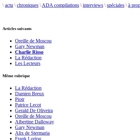
\
actu
\
chroniques
\
ADA compilations
\
interviews
\
spéciales
\
à pro
Articles suivants
Oreille de Moscou
Gary Newman
Charlie Risso
La Rédaction
Les Lecteurs
Même rubrique
La Rédaction
Damien Breux
Piotr
Patrice Lecot
Gerald De Oliveira
Oreille de Moscou
Albertine Dalloway
Gary Newman
Alix de Stermaria
Frank Loriou