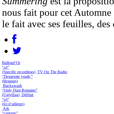
Summering
est la proposit
nous fait pour cet Automne
le fait avec ses feuilles, des
Ballond’Or
“s/t”
(Specific recordings)
TV On The Radio
“Desperate youth,”
(Beggars)
Backxwash
“Only Dust Remains”
(UglyHag)
Dééfait
“s/t”
(Ici d’ailleurs)
Ark
“caliente”