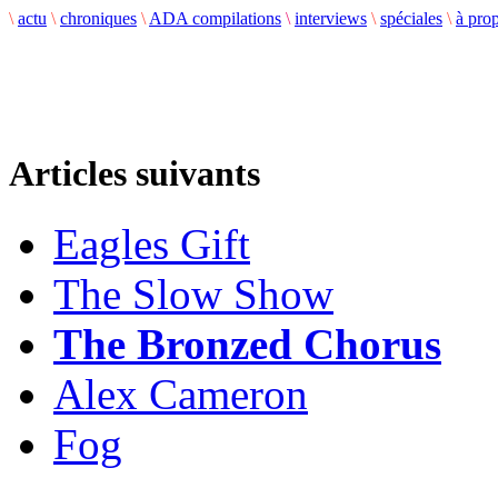
\
actu
\
chroniques
\
ADA compilations
\
interviews
\
spéciales
\
à pro
Articles suivants
Eagles Gift
The Slow Show
The Bronzed Chorus
Alex Cameron
Fog