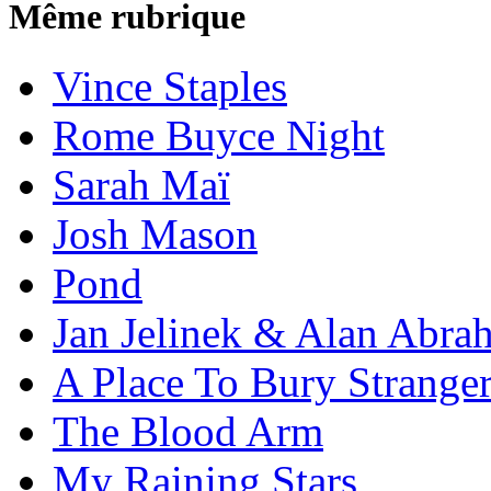
Même rubrique
Vince Staples
Rome Buyce Night
Sarah Maï
Josh Mason
Pond
Jan Jelinek & Alan Abra
A Place To Bury Strange
The Blood Arm
My Raining Stars