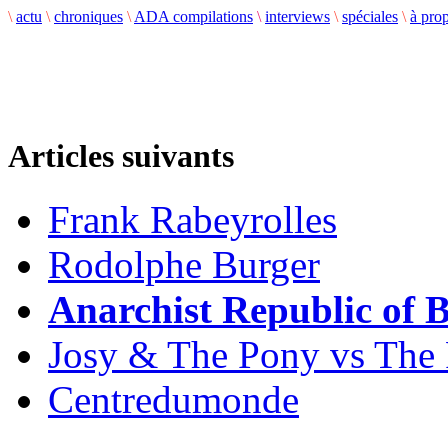
\
actu
\
chroniques
\
ADA compilations
\
interviews
\
spéciales
\
à pro
Articles suivants
Frank Rabeyrolles
Rodolphe Burger
Anarchist Republic of 
Josy & The Pony vs The
Centredumonde