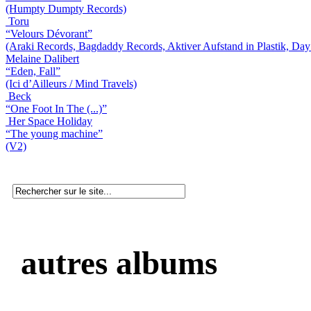
(Humpty Dumpty Records)
Toru
“Velours Dévorant”
(Araki Records, Bagdaddy Records, Aktiver Aufstand in Plastik, Day
Melaine Dalibert
“Eden, Fall”
(Ici d’Ailleurs / Mind Travels)
Beck
“One Foot In The (...)”
Her Space Holiday
“The young machine”
(V2)
autres albums