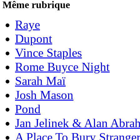
Même rubrique
Raye
Dupont
Vince Staples
Rome Buyce Night
Sarah Maï
Josh Mason
Pond
Jan Jelinek & Alan Abra
A Place To Bury Strange