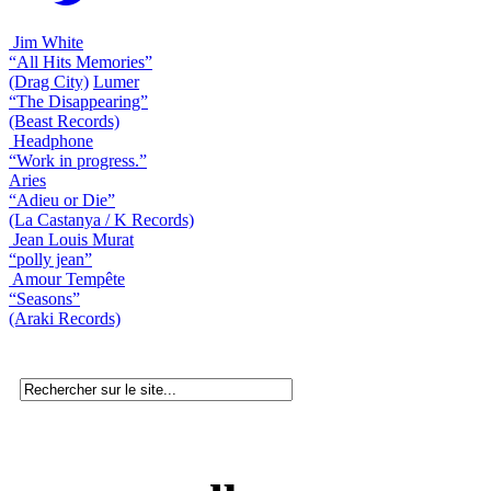
Jim White
“All Hits Memories”
(Drag City)
Lumer
“The Disappearing”
(Beast Records)
Headphone
“Work in progress.”
Aries
“Adieu or Die”
(La Castanya / K Records)
Jean Louis Murat
“polly jean”
Amour Tempête
“Seasons”
(Araki Records)