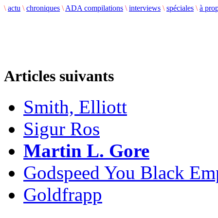
\
actu
\
chroniques
\
ADA compilations
\
interviews
\
spéciales
\
à pro
Articles suivants
Smith, Elliott
Sigur Ros
Martin L. Gore
Godspeed You Black Em
Goldfrapp