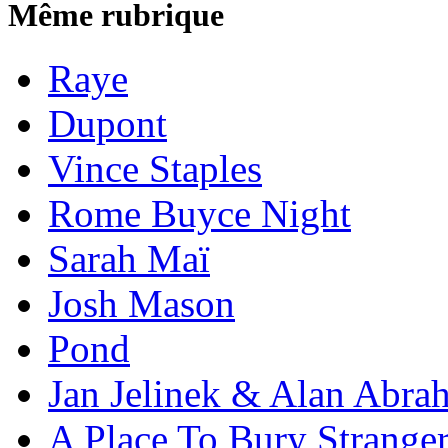
Même rubrique
Raye
Dupont
Vince Staples
Rome Buyce Night
Sarah Maï
Josh Mason
Pond
Jan Jelinek & Alan Abra
A Place To Bury Strange