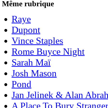
Même rubrique
Raye
Dupont
Vince Staples
Rome Buyce Night
Sarah Maï
Josh Mason
Pond
Jan Jelinek & Alan Abra
A Place To Bury Strange