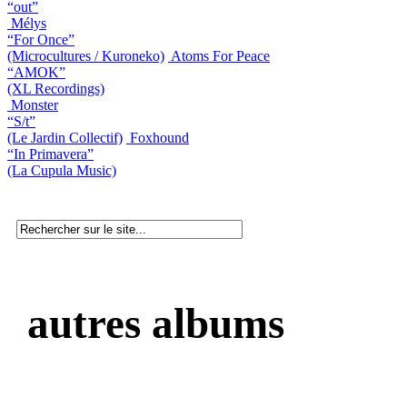
“out”
Mélys
“For Once”
(Microcultures / Kuroneko)
Atoms For Peace
“AMOK”
(XL Recordings)
Monster
“S/t”
(Le Jardin Collectif)
Foxhound
“In Primavera”
(La Cupula Music)
autres albums