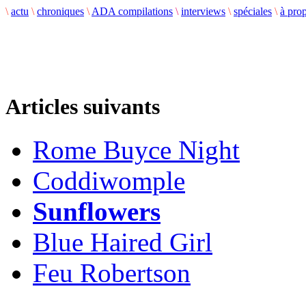
\
actu
\
chroniques
\
ADA compilations
\
interviews
\
spéciales
\
à pro
Articles suivants
Rome Buyce Night
Coddiwomple
Sunflowers
Blue Haired Girl
Feu Robertson