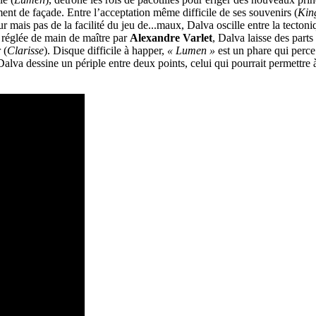
ment de façade. Entre l’acceptation même difficile de ses souvenirs (
Kin
 mais pas de la facilité du jeu de...maux, Dalva oscille entre la tectoni
e réglée de main de maître par
Alexandre Varlet
, Dalva laisse des part
 (
Clarisse
). Disque difficile à happer,
« Lumen »
est un phare qui perce 
Dalva dessine un périple entre deux points, celui qui pourrait permettre à