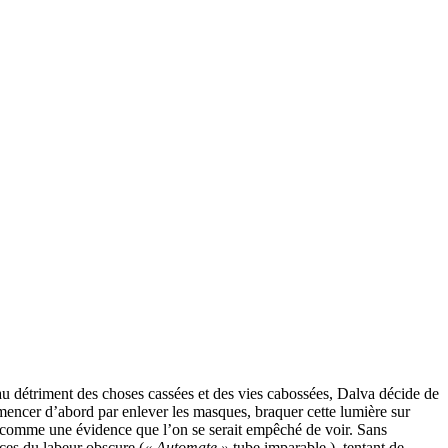
n au détriment des choses cassées et des vies cabossées, Dalva décide de
ommencer d’abord par enlever les masques, braquer cette lumière sur
 comme une évidence que l’on se serait empêché de voir. Sans
nces du labeur obscure (
« Automate »
tube imparable.), tentant de