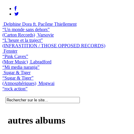
Delphine Dora ft. Pacôme Thiellement
“Un monde sans dehors”
(Carton Records)
Varsovie
“L’heure et la traject”
(INFRASTITION / THOSE OPPOSED RECORDS)
Fenster
“Pink Caves”
(Morr Music)
Labradford
“Mi media naranja”
Sugar & Tiger
“Sugar & Tiger”
(Atmosphériques)
Mogwai
“rock action”
autres albums