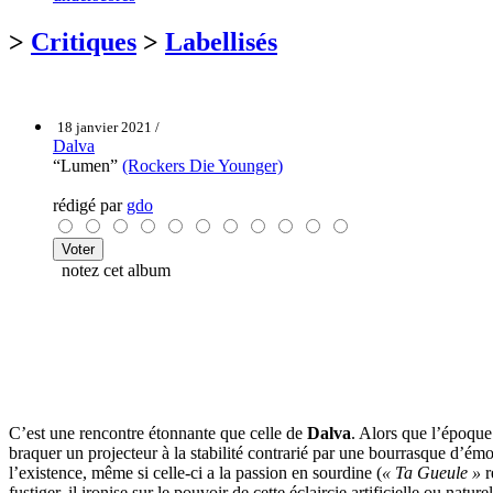
>
Critiques
>
Labellisés
18 janvier 2021 /
Dalva
“Lumen”
(Rockers Die Younger)
rédigé par
gdo
notez cet album
C’est une rencontre étonnante que celle de
Dalva
. Alors que l’époque
braquer un projecteur à la stabilité contrarié par une bourrasque d’émo
l’existence, même si celle-ci a la passion en sourdine (
« Ta Gueule »
r
fustiger, il ironise sur le pouvoir de cette éclaircie artificielle ou naturel