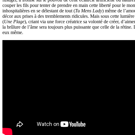
couper les fils pour tenter de prendre en main cette liberté pour le mo
inhospitalières en se délestant de tout (
Tu Mens Lady
) même de l’amour
décor aux prises à des tremblements ridicules. Mais sous cette lumièr
(
Une Plage
), criant via une force créatrice sa volonté de créer, d’aimer
la brûlure de l’âme sera toujours plus puissante que celle de la rétine. 
eux même.