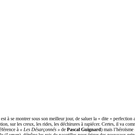
 est à se montrer sous son meilleur jour, de saluer la « dite » perfectio
tion, sur les creux, les rides, les déchirures à rapiécer. Certes, il va c
éférence à
« Les Désarçonnés »
de
Pascal Guignard
) mais l’héroïsme
le (
Lumen
), détrône les rois de pacotilles pour ériger des nouveaux pri