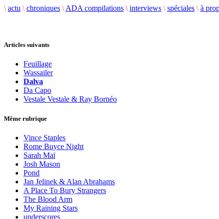
\
actu
\
chroniques
\
ADA compilations
\
interviews
\
spéciales
\
à pro
Articles suivants
Feuillage
Wassailer
Dalva
Da Capo
Vestale Vestale & Ray Bornéo
Même rubrique
Vince Staples
Rome Buyce Night
Sarah Maï
Josh Mason
Pond
Jan Jelinek & Alan Abrahams
A Place To Bury Strangers
The Blood Arm
My Raining Stars
underscores