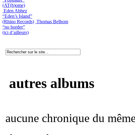
(AT(h)ome)
Eden Abhez
“Eden’s Island”
(Rhino Records)
Thomas Belhom
“no border”
(ici d’ailleurs)
autres albums
aucune chronique du même 