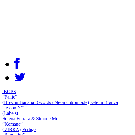
BOPS
“Panic”
(Howlin Banana Records / Neon Citronnade)
Glenn Branca
“lesson N°1”
(Labels)
Serena Ferrara & Simone Mor
“Kemana”
(VIBRA)
Vertige
“Populaire”