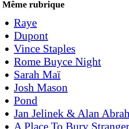
Même rubrique
Raye
Dupont
Vince Staples
Rome Buyce Night
Sarah Maï
Josh Mason
Pond
Jan Jelinek & Alan Abra
A Place To Bury Strange