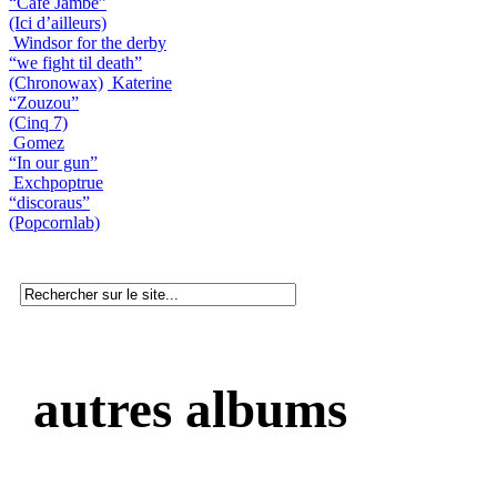
“Café Jambe”
(Ici d’ailleurs)
Windsor for the derby
“we fight til death”
(Chronowax)
Katerine
“Zouzou”
(Cinq 7)
Gomez
“In our gun”
Exchpoptrue
“discoraus”
(Popcornlab)
autres albums