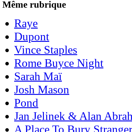
Même rubrique
Raye
Dupont
Vince Staples
Rome Buyce Night
Sarah Maï
Josh Mason
Pond
Jan Jelinek & Alan Abra
A Place To Bury Strange