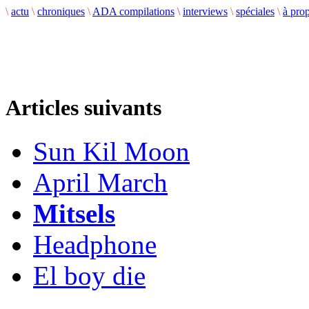
\
actu
\
chroniques
\
ADA compilations
\
interviews
\
spéciales
\
à pro
Articles suivants
Sun Kil Moon
April March
Mitsels
Headphone
El boy die