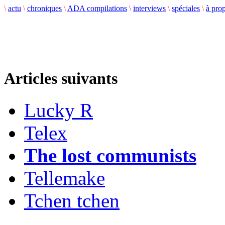
\
actu
\
chroniques
\
ADA compilations
\
interviews
\
spéciales
\
à pro
Articles suivants
Lucky R
Telex
The lost communists
Tellemake
Tchen tchen