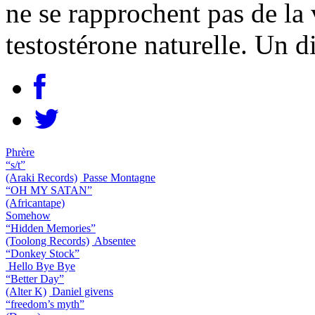
ne se rapprochent pas de la
testostérone naturelle. Un 
Phrère
“s/t”
(Araki Records)
Passe Montagne
“OH MY SATAN”
(Africantape)
Somehow
“Hidden Memories”
(Toolong Records)
Absentee
“Donkey Stock”
Hello Bye Bye
“Better Day”
(Alter K)
Daniel givens
“freedom’s myth”