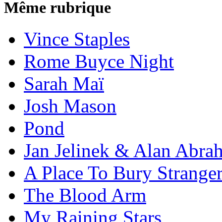
Même rubrique
Vince Staples
Rome Buyce Night
Sarah Maï
Josh Mason
Pond
Jan Jelinek & Alan Abra
A Place To Bury Strange
The Blood Arm
My Raining Stars