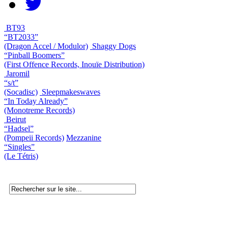
BT93
“BT2033”
(Dragon Accel / Modulor)
Shaggy Dogs
“Pinball Boomers”
(First Offence Records, Inouïe Distribution)
Jaromil
“s/t”
(Socadisc)
Sleepmakeswaves
“In Today Already”
(Monotreme Records)
Beirut
“Hadsel”
(Pompeii Records)
Mezzanine
“Singles”
(Le Tétris)