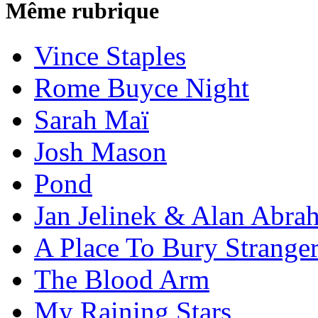
Même rubrique
Vince Staples
Rome Buyce Night
Sarah Maï
Josh Mason
Pond
Jan Jelinek & Alan Abra
A Place To Bury Strange
The Blood Arm
My Raining Stars