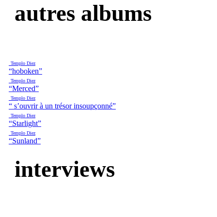
autres albums
Templo Diez
“hoboken”
Templo Diez
“Merced”
Templo Diez
“ s’ouvrir à un trésor insoupçonné”
Templo Diez
“Starlight”
Templo Diez
“Sunland”
interviews