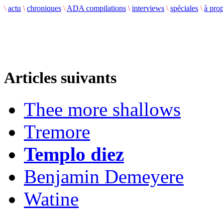
\
actu
\
chroniques
\
ADA compilations
\
interviews
\
spéciales
\
à pro
Articles suivants
Thee more shallows
Tremore
Templo diez
Benjamin Demeyere
Watine