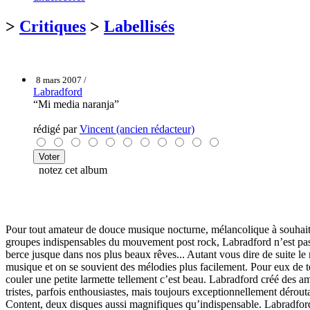
>
Critiques
>
Labellisés
8 mars 2007 /
Labradford
“Mi media naranja”
rédigé par
Vincent (ancien rédacteur)
notez cet album
Pour tout amateur de douce musique nocturne, mélancolique à souhait
groupes indispensables du mouvement post rock, Labradford n’est pas 
berce jusque dans nos plus beaux rêves... Autant vous dire de suite le
musique et on se souvient des mélodies plus facilement. Pour eux de te
couler une petite larmette tellement c’est beau. Labradford créé des am
tristes, parfois enthousiastes, mais toujours exceptionnellement déro
Content, deux disques aussi magnifiques qu’indispensable. Labradford s