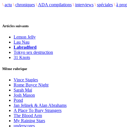
\
actu
\
chroniques
\
ADA compilations
\
interviews
\
spéciales
\
à pro
Articles suivants
Lemon Jelly
Lau Nau
Labradford
Tokyo sex destruction
31 Knots
Même rubrique
Vince Staples
Rome Buyce Night
Sarah Maï
Josh Mason
Pond
Jan Jelinek & Alan Abrahams
A Place To Bury Strangers
The Blood Arm
My Raining Stars
underscores