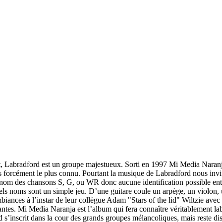
, Labradford est un groupe majestueux. Sorti en 1997 Mi Media Naranja
forcément le plus connu. Pourtant la musique de Labradford nous invit
 nom des chansons S, G, ou WR donc aucune identification possible entre
ls noms sont un simple jeu. D’une guitare coule un arpège, un violon, un
biances à l’instar de leur collègue Adam "Stars of the lid" Wiltzie avec 
utantes. Mi Media Naranja est l’album qui fera connaître véritablement
’inscrit dans la cour des grands groupes mélancoliques, mais reste discre