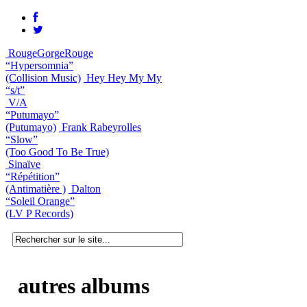
RougeGorgeRouge
“Hypersomnia”
(Collision Music)
Hey Hey My My
“s/t”
V/A
“Putumayo”
(Putumayo)
Frank Rabeyrolles
“Slow”
(Too Good To Be True)
Sinaïve
“Répétition”
(Antimatière )
Dalton
“Soleil Orange”
(LV P Records)
autres albums