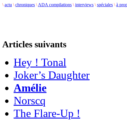
\
actu
\
chroniques
\
ADA compilations
\
interviews
\
spéciales
\
à pro
Articles suivants
Hey ! Tonal
Joker’s Daughter
Amélie
Norscq
The Flare-Up !