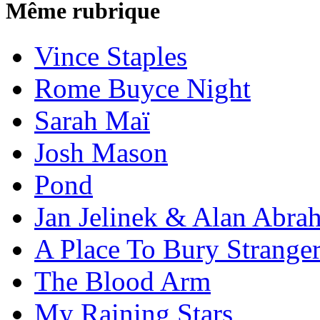
Même rubrique
Vince Staples
Rome Buyce Night
Sarah Maï
Josh Mason
Pond
Jan Jelinek & Alan Abra
A Place To Bury Strange
The Blood Arm
My Raining Stars