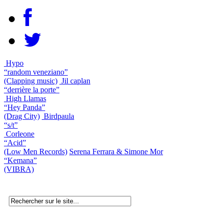
Hypo
“random veneziano”
(Clapping music)
Jil caplan
“derrière la porte”
High Llamas
“Hey Panda”
(Drag City)
Birdpaula
“s/t”
Corleone
“Acid”
(Low Men Records)
Serena Ferrara & Simone Mor
“Kemana”
(VIBRA)