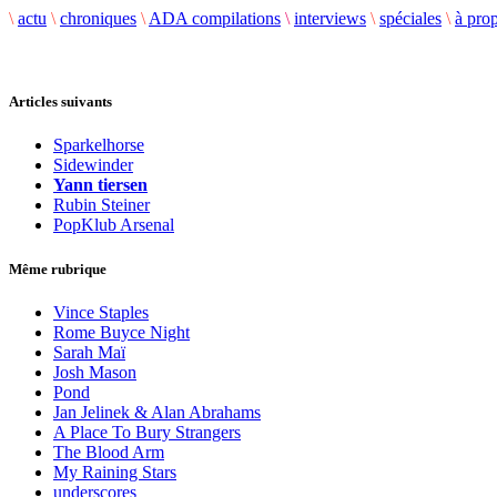
\
actu
\
chroniques
\
ADA compilations
\
interviews
\
spéciales
\
à pro
Articles suivants
Sparkelhorse
Sidewinder
Yann tiersen
Rubin Steiner
PopKlub Arsenal
Même rubrique
Vince Staples
Rome Buyce Night
Sarah Maï
Josh Mason
Pond
Jan Jelinek & Alan Abrahams
A Place To Bury Strangers
The Blood Arm
My Raining Stars
underscores