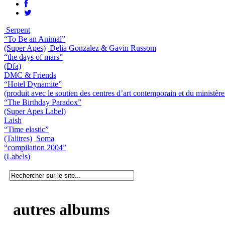
Serpent
“To Be an Animal”
(Super Apes)
Delia Gonzalez & Gavin Russom
“the days of mars”
(Dfa)
DMC & Friends
“Hotel Dynamite”
(produit avec le soutien des centres d’art contemporain et du ministèr
“The Birthday Paradox”
(Super Apes Label)
Laish
“Time elastic”
(Talitres)
Soma
“compilation 2004”
(Labels)
autres albums