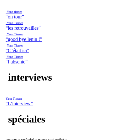
Yann tiersen
“on tour”
Yann Tiersen
“les retrouvailles”
Yann Tiersen
“good bye lenin !”
Yann Tiersen
“C’était ici”
Yann Tiersen
“l’absente”
interviews
Yann Tiersen
“L’interview”
spéciales
aucune spéciale pour cet artiste.