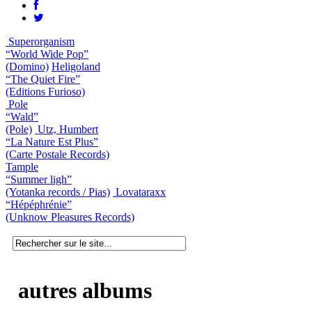
Superorganism
“World Wide Pop”
(Domino)
Heligoland
“The Quiet Fire”
(Editions Furioso)
Pole
“Wald”
(Pole)
Utz, Humbert
“La Nature Est Plus”
(Carte Postale Records)
Tample
“Summer ligh”
(Yotanka records / Pias)
Lovataraxx
“Hépéphrénie”
(Unknow Pleasures Records)
autres albums