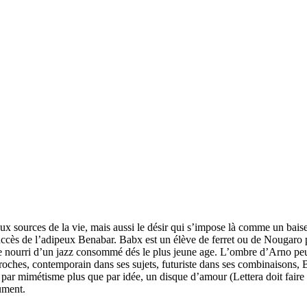
ux sources de la vie, mais aussi le désir qui s’impose là comme un baiser
uccès de l’adipeux Benabar. Babx est un élève de ferret ou de Nougaro plu
 se nourri d’un jazz consommé dés le plus jeune age. L’ombre d’Arno peu
ches, contemporain dans ses sujets, futuriste dans ses combinaisons, Ba
e par mimétisme plus que par idée, un disque d’amour (Lettera doit fair
ument.