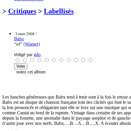
>
Critiques
>
Labellisés
3 mars 2008 /
Babx
“s/t”
(Warner)
rédigé par
gdo
notez cet album
Les hanches généreuses que Babx tend à tenir sont à la fois le retour a
Babx est un disque de chanson française loin des clichés qui font le s
la fois prononcée et obligatoire tant elle se love sur une musique qui
comme Cantat au bord de la rupture. Vintage dans certaine de ses appro
depuis la fossette, une anomalie dans le paysage aseptisé et de gauch
d’autre joue avec nos nerfs. Babx….B…A…B….X. A écouter absol