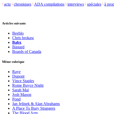
\
actu
\
chroniques
\
ADA compilations
\
interviews
\
spéciales
\
à pro
Articles suivants
Beeblo
Chris brokaw
Babx
Bästard
Boards of Canada
Même rubrique
Raye
Dupont
Vince Staples
Rome Buyce Night
Sarah Maï
Josh Mason
Pond
Jan Jelinek & Alan Abrahams
A Place To Bury Strangers
The Blood Arm