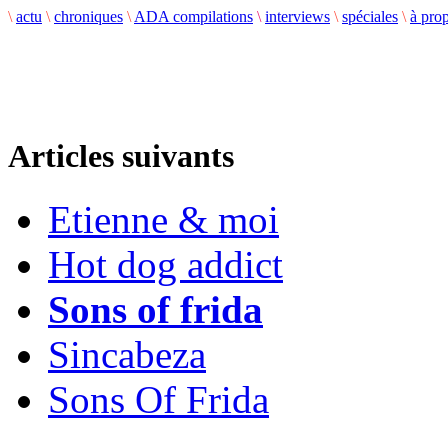
\
actu
\
chroniques
\
ADA compilations
\
interviews
\
spéciales
\
à pro
Articles suivants
Etienne & moi
Hot dog addict
Sons of frida
Sincabeza
Sons Of Frida