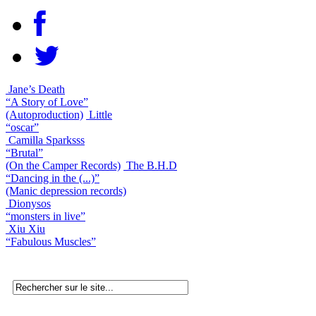
Jane’s Death
“A Story of Love”
(Autoproduction)
Little
“oscar”
Camilla Sparksss
“Brutal”
(On the Camper Records)
The B.H.D
“Dancing in the (...)”
(Manic depression records)
Dionysos
“monsters in live”
Xiu Xiu
“Fabulous Muscles”