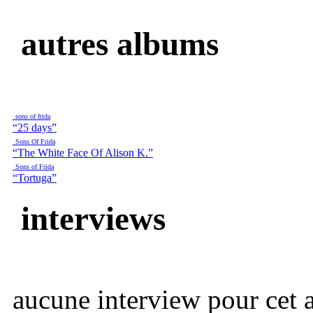
autres albums
sons of frida
“25 days”
Sons Of Frida
“The White Face Of Alison K.”
Sons of Frida
“Tortuga”
interviews
aucune interview pour cet ar