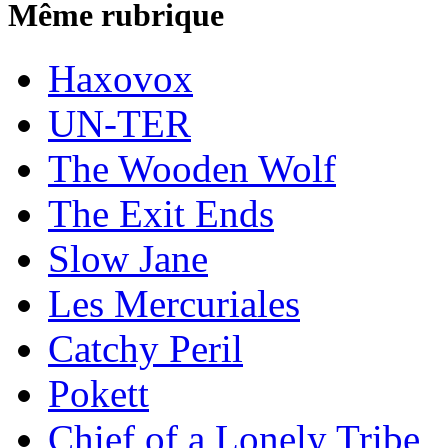
Même rubrique
Haxovox
UN-TER
The Wooden Wolf
The Exit Ends
Slow Jane
Les Mercuriales
Catchy Peril
Pokett
Chief of a Lonely Tribe