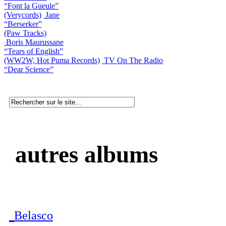
“Font la Gueule”
(Verycords)
Jane
“Berserker”
(Paw Tracks)
Boris Maurussane
“Tears of English”
(WW2W, Hot Puma Records)
TV On The Radio
“Dear Science”
autres albums
Belasco