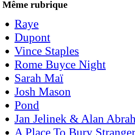
Même rubrique
Raye
Dupont
Vince Staples
Rome Buyce Night
Sarah Maï
Josh Mason
Pond
Jan Jelinek & Alan Abra
A Place To Bury Strange