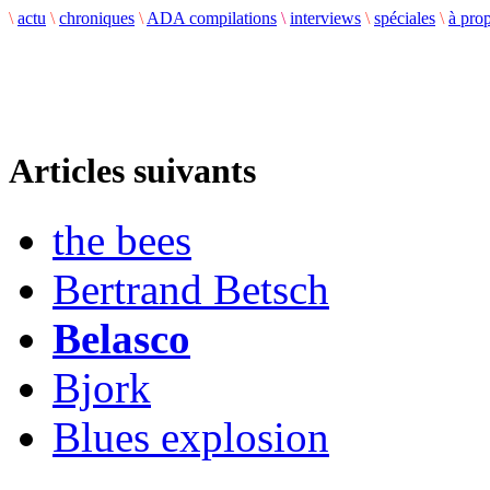
\
actu
\
chroniques
\
ADA compilations
\
interviews
\
spéciales
\
à pro
Articles suivants
the bees
Bertrand Betsch
Belasco
Bjork
Blues explosion