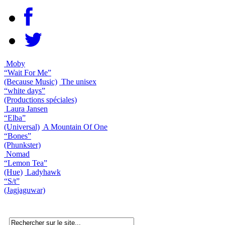
Moby
“Wait For Me”
(Because Music)
The unisex
“white days”
(Productions spéciales)
Laura Jansen
“Elba”
(Universal)
A Mountain Of One
“Bones”
(Phunkster)
Nomad
“Lemon Tea”
(Hue)
Ladyhawk
“S/t”
(Jagjaguwar)