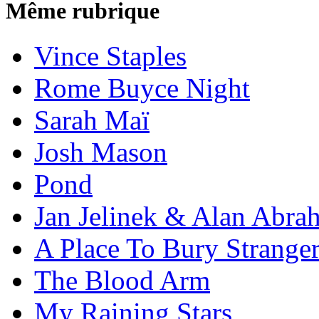
Même rubrique
Vince Staples
Rome Buyce Night
Sarah Maï
Josh Mason
Pond
Jan Jelinek & Alan Abra
A Place To Bury Strange
The Blood Arm
My Raining Stars