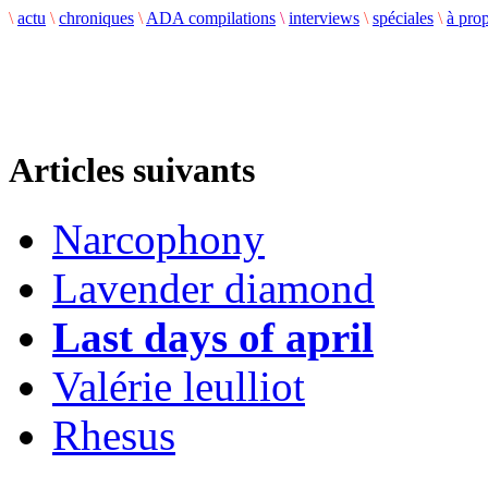
\
actu
\
chroniques
\
ADA compilations
\
interviews
\
spéciales
\
à pro
Articles suivants
Narcophony
Lavender diamond
Last days of april
Valérie leulliot
Rhesus