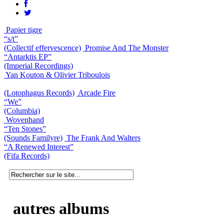
Papier tigre
“s/t”
(Collectif effervescence)
Promise And The Monster
“Antarktis EP”
(Imperial Recordings)
Yan Kouton & Olivier Triboulois
(Lotophagus Records)
Arcade Fire
“We”
(Columbia)
Wovenhand
“Ten Stones”
(Sounds Familyre)
The Frank And Walters
“A Renewed Interest”
(Fifa Records)
autres albums