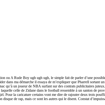
ion ou A Rude Boy ugh ugh ugh, le simple fait de parler d’une possible
aider dans ma démarche il essaya de m’expliquer que Pharrell sortant u
 Fnac qu’à un joueur de NBA surfant sur des contrats publicitaires jute
 laquelle celle de Zidane dans le football ressemble à un santon de prov
irl. Pour la caricature certains vont me dire de rajouter deux trois pouff
 disque de rap, mais ce sont les autres qui le disent. Constat d’impuiss