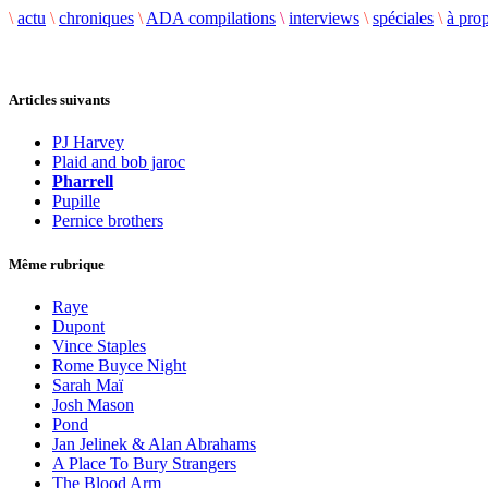
\
actu
\
chroniques
\
ADA compilations
\
interviews
\
spéciales
\
à pro
Articles suivants
PJ Harvey
Plaid and bob jaroc
Pharrell
Pupille
Pernice brothers
Même rubrique
Raye
Dupont
Vince Staples
Rome Buyce Night
Sarah Maï
Josh Mason
Pond
Jan Jelinek & Alan Abrahams
A Place To Bury Strangers
The Blood Arm