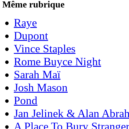
Même rubrique
Raye
Dupont
Vince Staples
Rome Buyce Night
Sarah Maï
Josh Mason
Pond
Jan Jelinek & Alan Abra
A Place To Bury Strange