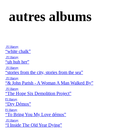
autres albums
PJ Harvey
“white chalk”
PJ Harvey
“uh huh her”
PJ Harvey
“stories from the city, stories from the sea”
PJ Harvey
“& John Parish - A Woman A Man Walked By”
PJ Harvey
“The Hope Six Demolition Project”
PJ Harvey
“Dry Démos”
PJ Harvey
“To Bring You My Love démos”
PJ Harvey
“I Inside The Old Year Dying”