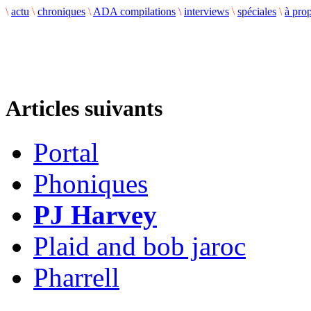
\
actu
\
chroniques
\
ADA compilations
\
interviews
\
spéciales
\
à pro
Articles suivants
Portal
Phoniques
PJ Harvey
Plaid and bob jaroc
Pharrell