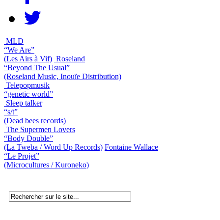
MLD
“We Are”
(Les Airs à Vif)
Roseland
“Beyond The Usual”
(Roseland Music, Inouïe Distribution)
Telepopmusik
“genetic world”
Sleep talker
“s/t”
(Dead bees records)
The Supermen Lovers
“Body Double”
(La Tweba / Word Up Records)
Fontaine Wallace
“Le Projet”
(Microcultures / Kuroneko)