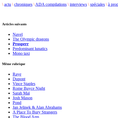
\
actu
\
chroniques
\
ADA compilations
\
interviews
\
spéciales
\
à pro
Articles suivants
Navel
The Olympic dragons
Prosperr
Predominant lunatics
Mono taxi
Même rubrique
Raye
Dupont
Vince Staples
Rome Buyce Night
Sarah Maï
Josh Mason
Pond
Jan Jelinek & Alan Abrahams
A Place To Bury Strangers
The Blood Arm