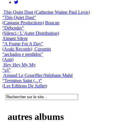
This Quiet Dust (Catherine Watine Paul Levis)
“This Quiet Dust”
(Catgang Productions)
Boucan
“Déborder”
(Silenci / L’Autre Distribution)
Almøst Silent
“A Frame For A Day”
(Araki Records)
Curumin
“archados e perdidos”
(Anti)
Hey Hey My My
“s/t”
Arnaud Le Gouefflec/Stéphane Mahé
“Terminus Saint (...)”
(Les Editions De Juillet)
autres albums