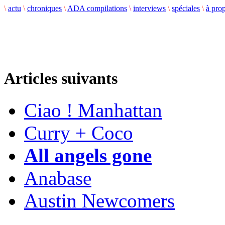
\
actu
\
chroniques
\
ADA compilations
\
interviews
\
spéciales
\
à pro
Articles suivants
Ciao ! Manhattan
Curry + Coco
All angels gone
Anabase
Austin Newcomers