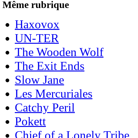
Même rubrique
Haxovox
UN-TER
The Wooden Wolf
The Exit Ends
Slow Jane
Les Mercuriales
Catchy Peril
Pokett
Chief of a Lonely Tribe