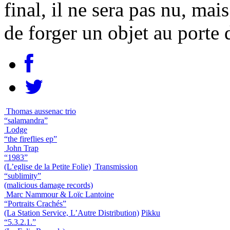
final, il ne sera pas nu, mai
de forger un objet au porte 
Thomas aussenac trio
“salamandra”
Lodge
“the fireflies ep”
John Trap
“1983”
(L’eglise de la Petite Folie)
Transmission
“sublimity”
(malicious damage records)
Marc Nammour & Loïc Lantoine
“Portraits Crachés”
(La Station Service, L’Autre Distribution)
Pikku
“5.3.2.1.”