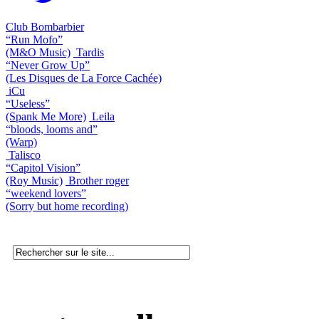
Club Bombarbier
“Run Mofo”
(M&O Music)
Tardis
“Never Grow Up”
(Les Disques de La Force Cachée)
iCu
“Useless”
(Spank Me More)
Leila
“bloods, looms and”
(Warp)
Talisco
“Capitol Vision”
(Roy Music)
Brother roger
“weekend lovers”
(Sorry but home recording)