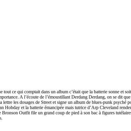
tout ce qui comptait dans un album c’était que la batterie sonne et soit
’importance. A l’écoute de l’émoustillant Derdang Derdang, on se dit que
 lettre les dosages de Street et signe un album de blues-punk psyché pou
rian Hobday et la batterie émancipée mais tutrice d’Arp Cleveland ren
hie Bronson Outfit file un grand coup de pied à son bac à figures tutéla
o.