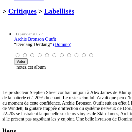
>
Critiques
>
Labellisés
12 janvier 2007 /
Archie Bronson Outfit
“Derdang Derdang”
(Domino)
notez cet album
Le producteur Stephen Street confiait un jour à Alex James de Blur que 
de la batterie et à 20% du chant. Le reste selon lui n’avait que peu d
au moment de cette confidence. Archie Bronson Outfit suit en effet à la
de Windett, la guitare frappée d’affection du système nerveux de Do
22-20s se lustraient la quenelle sur leurs vinyles de Skip James, Arc
si le présent pas ragoûtant les y enjoint. Une belle livraison de Domin
liens