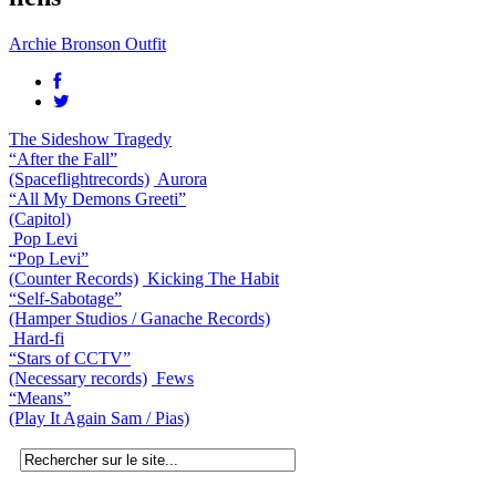
Archie Bronson Outfit
The Sideshow Tragedy
“After the Fall”
(Spaceflightrecords)
Aurora
“All My Demons Greeti”
(Capitol)
Pop Levi
“Pop Levi”
(Counter Records)
Kicking The Habit
“Self-Sabotage”
(Hamper Studios / Ganache Records)
Hard-fi
“Stars of CCTV”
(Necessary records)
Fews
“Means”
(Play It Again Sam / Pias)