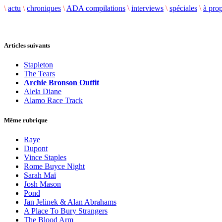
\
actu
\
chroniques
\
ADA compilations
\
interviews
\
spéciales
\
à pro
Articles suivants
Stapleton
The Tears
Archie Bronson Outfit
Alela Diane
Alamo Race Track
Même rubrique
Raye
Dupont
Vince Staples
Rome Buyce Night
Sarah Maï
Josh Mason
Pond
Jan Jelinek & Alan Abrahams
A Place To Bury Strangers
The Blood Arm