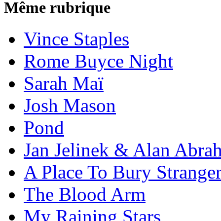
Même rubrique
Vince Staples
Rome Buyce Night
Sarah Maï
Josh Mason
Pond
Jan Jelinek & Alan Abra
A Place To Bury Strange
The Blood Arm
My Raining Stars