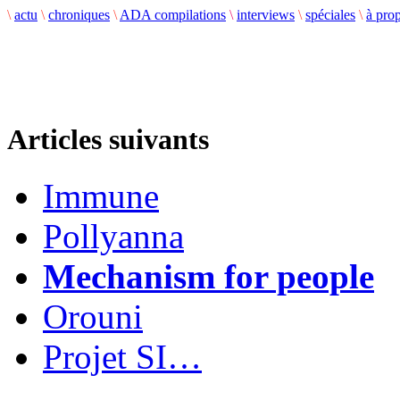
\
actu
\
chroniques
\
ADA compilations
\
interviews
\
spéciales
\
à pro
Articles suivants
Immune
Pollyanna
Mechanism for people
Orouni
Projet SI…