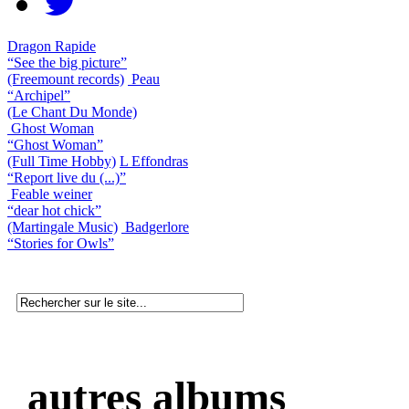
Dragon Rapide
“See the big picture”
(Freemount records)
Peau
“Archipel”
(Le Chant Du Monde)
Ghost Woman
“Ghost Woman”
(Full Time Hobby)
L Effondras
“Report live du (...)”
Feable weiner
“dear hot chick”
(Martingale Music)
Badgerlore
“Stories for Owls”
autres albums