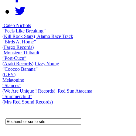
Caleb Nichols
“Feels Like Breaking”
(Kill Rock Stars)
Alamo Race Track
“Birds At Home”
(Fargo Records)
Monsieur Thibault
“Port-Cucu”
(Araki Records)
Lizzy Young
“Coocoo Banana”
(GFY)
Melatonine
“Stances”
(We Are Unique ! Records)
Red Sun Atacama
“Summerchild”
(Mrs Red Sound Records)