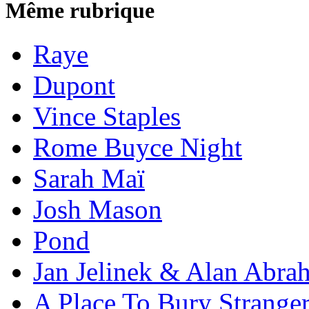
Même rubrique
Raye
Dupont
Vince Staples
Rome Buyce Night
Sarah Maï
Josh Mason
Pond
Jan Jelinek & Alan Abra
A Place To Bury Strange