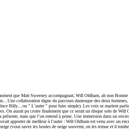
petit moment que Matt Sweeney accompagnait, Will Oldham, ah non Bonn
in…Une collaboration digne du parcours dantesque des deux hommes, un
e Billy…ou " L’autre " pour faire simple). Les voix se marient parfaite
llâtres. On aurait pu croire finalement que ce serait un disque solo de W
 présente, mais que l’on entend à peine. Une immersion dans un environ
uvait apporter de meilleur à l’autre : Will Oldham est venu avec un encr
neige (vous savez les boules de neige souvenir, on les remue et il tomb