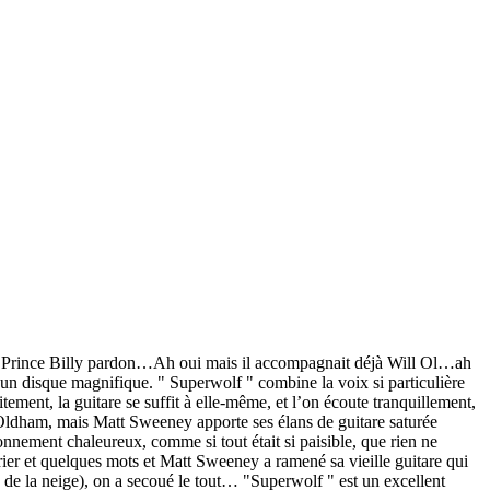
ie Prince Billy pardon…Ah oui mais il accompagnait déjà Will Ol…ah
 disque magnifique. " Superwolf " combine la voix si particulière
ment, la guitare se suffit à elle-même, et l’on écoute tranquillement,
ill Oldham, mais Matt Sweeney apporte ses élans de guitare saturée
nement chaleureux, comme si tout était si paisible, que rien ne
ier et quelques mots et Matt Sweeney a ramené sa vieille guitare qui
e de la neige), on a secoué le tout… "Superwolf " est un excellent