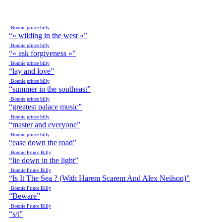
Bonnie prince billy
“« wilding in the west »”
Bonnie prince billy
“« ask forgiveness »”
Bonnie prince billy
“lay and love”
Bonnie prince billy
“summer in the southeast”
Bonnie prince billy
“greatest palace music”
Bonnie prince billy
“master and everyone”
Bonnie prince billy
“ease down the road”
Bonnie Prince Billy
“lie down in the light”
Bonnie Prince Billy
“Is It The Sea ? (With Harem Scarem And Alex Neilson)”
Bonnie Prince Billy
“Beware”
Bonnie Prince Billy
“s/t”