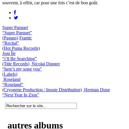
souvenir, à offrir, car pour une fois c’est de bon goût.
Super Parquet
“Super Parquet”
(Pagans)
Frantic
“Recital”
(Hot Puma Records)
Joni Île
“i’ll Be Searching”
(Title Records)
Nicolai Dunger
“here’s my song you”
(Labels)
Roseland
“Roseland”
(Cryogene Production / Inouie Distribution)
Herman Dune
“Next Year In Zion”
autres albums