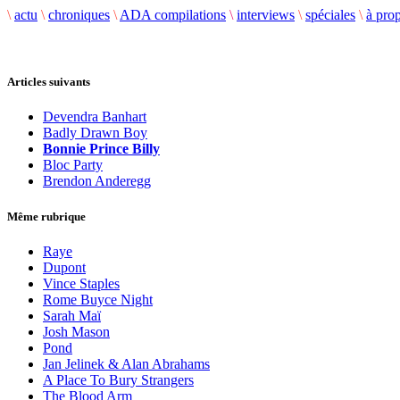
\
actu
\
chroniques
\
ADA compilations
\
interviews
\
spéciales
\
à pro
Articles suivants
Devendra Banhart
Badly Drawn Boy
Bonnie Prince Billy
Bloc Party
Brendon Anderegg
Même rubrique
Raye
Dupont
Vince Staples
Rome Buyce Night
Sarah Maï
Josh Mason
Pond
Jan Jelinek & Alan Abrahams
A Place To Bury Strangers
The Blood Arm