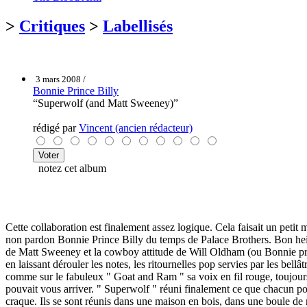
>
Critiques
>
Labellisés
3 mars 2008 /
Bonnie Prince Billy
“Superwolf (and Matt Sweeney)”
rédigé par
Vincent (ancien rédacteur)
notez cet album
Cette collaboration est finalement assez logique. Cela faisait un 
non pardon Bonnie Prince Billy du temps de Palace Brothers. Bon he
de Matt Sweeney et la cowboy attitude de Will Oldham (ou Bonnie princ
en laissant dérouler les notes, les ritournelles pop servies par les be
comme sur le fabuleux " Goat and Ram " sa voix en fil rouge, toujours
pouvait vous arriver. " Superwolf " réuni finalement ce que chacun po
craque. Ils se sont réunis dans une maison en bois, dans une boule de 