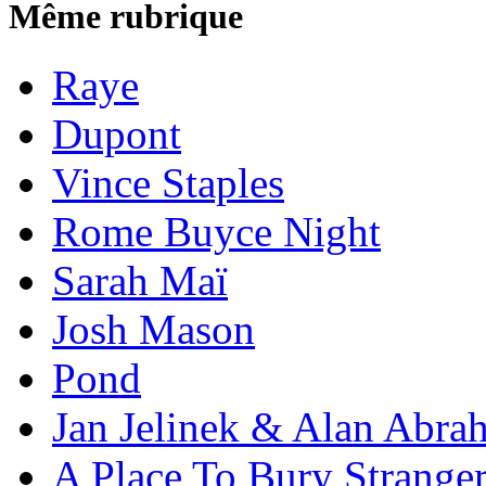
Même rubrique
Raye
Dupont
Vince Staples
Rome Buyce Night
Sarah Maï
Josh Mason
Pond
Jan Jelinek & Alan Abra
A Place To Bury Strange