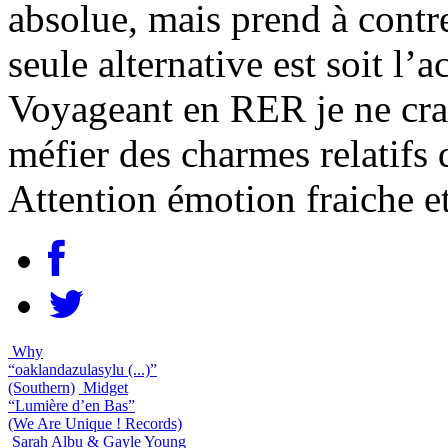
absolue, mais prend à contre
seule alternative est soit l’a
Voyageant en RER je ne crai
méfier des charmes relatifs
Attention émotion fraiche et
Why
“oaklandazulasylu (...)”
(Southern)
Midget
“Lumière d’en Bas”
(We Are Unique ! Records)
Sarah Albu & Gayle Young