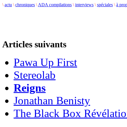
\
actu
\
chroniques
\
ADA compilations
\
interviews
\
spéciales
\
à pro
Articles suivants
Pawa Up First
Stereolab
Reigns
Jonathan Benisty
The Black Box Révélati