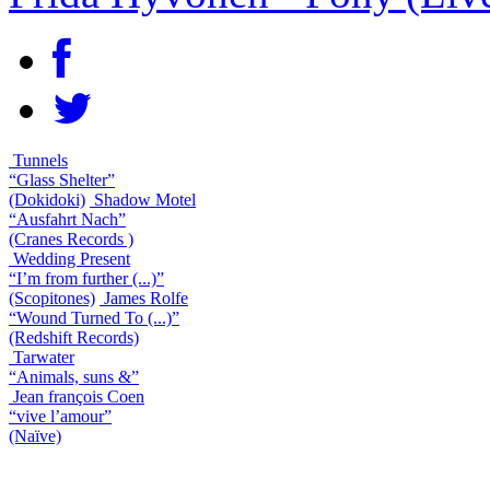
Tunnels
“Glass Shelter”
(Dokidoki)
Shadow Motel
“Ausfahrt Nach”
(Cranes Records )
Wedding Present
“I’m from further (...)”
(Scopitones)
James Rolfe
“Wound Turned To (...)”
(Redshift Records)
Tarwater
“Animals, suns &”
Jean françois Coen
“vive l’amour”
(Naïve)