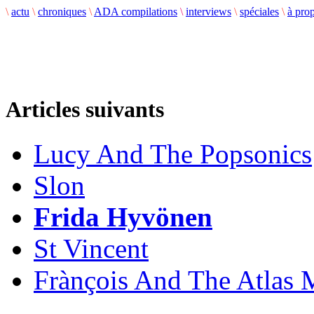
\
actu
\
chroniques
\
ADA compilations
\
interviews
\
spéciales
\
à pro
Articles suivants
Lucy And The Popsonics
Slon
Frida Hyvönen
St Vincent
Frànçois And The Atlas 