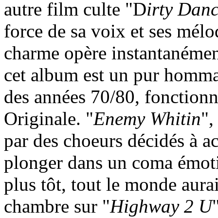
autre film culte "D
irty Dan
force de sa voix et ses mélod
charme opère instantanément
cet album est un pur hommag
des années 70/80, fonction
Originale. "
Enemy Whitin
",
par des choeurs décidés à a
plonger dans un coma émotio
plus tôt, tout le monde aura
chambre sur "
Highway 2 U