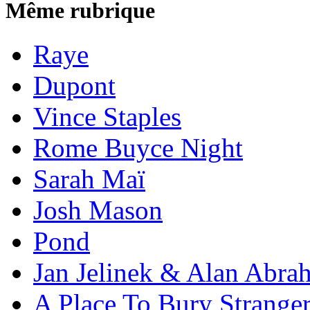
Même rubrique
Raye
Dupont
Vince Staples
Rome Buyce Night
Sarah Maï
Josh Mason
Pond
Jan Jelinek & Alan Abra
A Place To Bury Strange