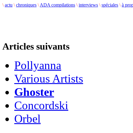
\
actu
\
chroniques
\
ADA compilations
\
interviews
\
spéciales
\
à pro
Articles suivants
Pollyanna
Various Artists
Ghoster
Concordski
Orbel