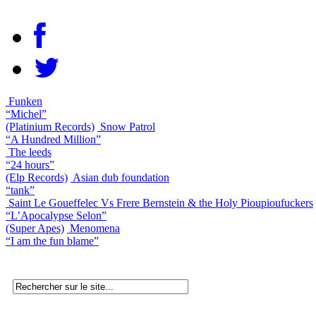
Funken
“Michel”
(Platinium Records)
Snow Patrol
“A Hundred Million”
The leeds
“24 hours”
(Elp Records)
Asian dub foundation
“tank”
Saint Le Goueffelec Vs Frere Bernstein & the Holy Pioupioufuckers
“L’Apocalypse Selon”
(Super Apes)
Menomena
“I am the fun blame”