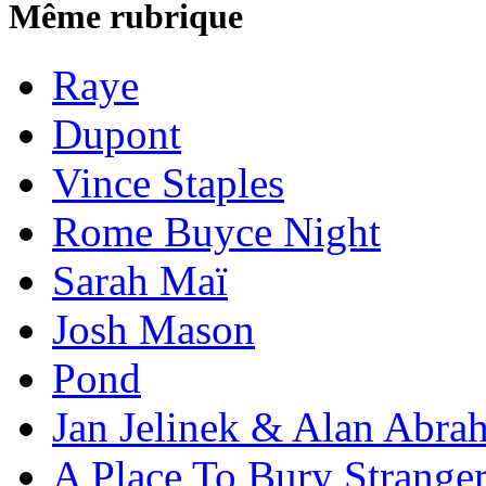
Même rubrique
Raye
Dupont
Vince Staples
Rome Buyce Night
Sarah Maï
Josh Mason
Pond
Jan Jelinek & Alan Abra
A Place To Bury Strange