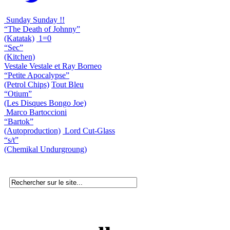
Sunday Sunday !!
“The Death of Johnny”
(Katatak)
1=0
“Sec”
(Kitchen)
Vestale Vestale et Ray Borneo
“Petite Apocalypse”
(Petrol Chips)
Tout Bleu
“Otium”
(Les Disques Bongo Joe)
Marco Bartoccioni
“Bartok”
(Autoproduction)
Lord Cut-Glass
“s/t”
(Chemikal Undurgroung)