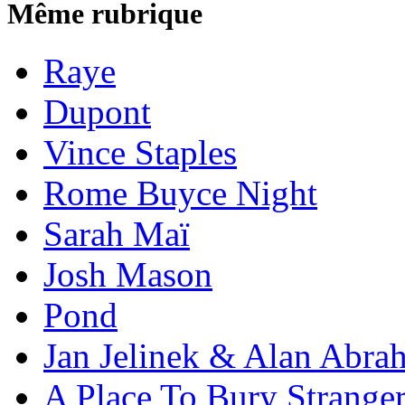
Même rubrique
Raye
Dupont
Vince Staples
Rome Buyce Night
Sarah Maï
Josh Mason
Pond
Jan Jelinek & Alan Abra
A Place To Bury Strange