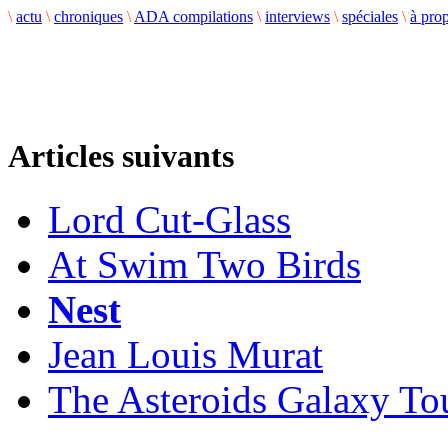
\
actu
\
chroniques
\
ADA compilations
\
interviews
\
spéciales
\
à pro
Articles suivants
Lord Cut-Glass
At Swim Two Birds
Nest
Jean Louis Murat
The Asteroids Galaxy To