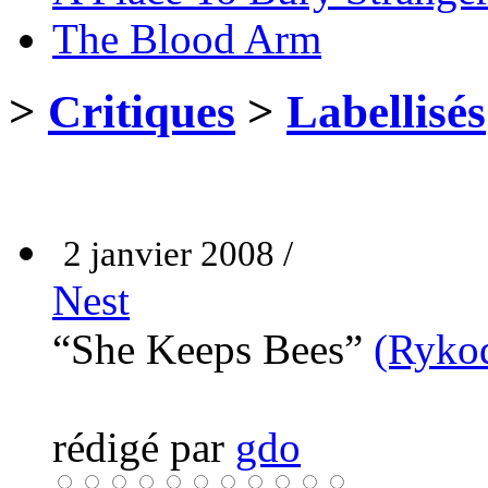
The Blood Arm
>
Critiques
>
Labellisés
2 janvier 2008 /
Nest
“She Keeps Bees”
(Rykod
rédigé par
gdo