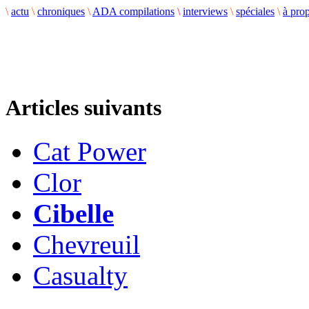
\
actu
\
chroniques
\
ADA compilations
\
interviews
\
spéciales
\
à pro
Articles suivants
Cat Power
Clor
Cibelle
Chevreuil
Casualty