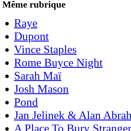
Même rubrique
Raye
Dupont
Vince Staples
Rome Buyce Night
Sarah Maï
Josh Mason
Pond
Jan Jelinek & Alan Abra
A Place To Bury Strange