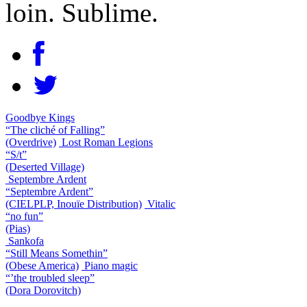
loin. Sublime.
Goodbye Kings
“The cliché of Falling”
(Overdrive)
Lost Roman Legions
“S/t”
(Deserted Village)
Septembre Ardent
“Septembre Ardent”
(CIELPLP, Inouïe Distribution)
Vitalic
“no fun”
(Pias)
Sankofa
“Still Means Somethin”
(Obese America)
Piano magic
“’the troubled sleep”
(Dora Dorovitch)