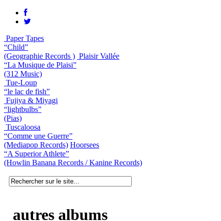
Paper Tapes
“Child”
(Geographie Records )
Plaisir Vallée
“La Musique de Plaisi”
(312 Music)
Tue-Loup
“le lac de fish”
Fujiya & Miyagi
“lightbulbs”
(Pias)
Tuscaloosa
“Comme une Guerre”
(Mediapop Records)
Hoorsees
“A Superior Athlete”
(Howlin Banana Records / Kanine Records)
autres albums