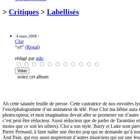
>
Critiques
>
Labellisés
4 mars 2008 /
Clor
“s/t”
(Regal)
rédigé par
gdo
notez cet album
Ah cette satanée feuille de presse. Cette castratrice de nos envolées 
l’encéphalogramme d’un animateur de télé. Pour Clor ma bêtise aura ét
photocopieur, et mon imagination devait aller se promener sur d’autr
c’est peut être réducteur. Aussi réducteur que de parler de Tarantino e
moins que ce soit les nôtres). Clor a son style. Barry et Luke sont par
Pierre Pernaud, à faire naître une électro pop qui ne demande qu’à no
And Pain, qui eux aussi inspireront d’autres musiciens qui sur une fe