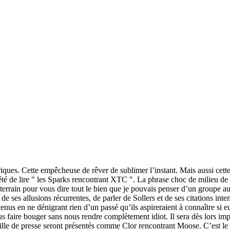
lyriques. Cette empêcheuse de rêver de sublimer l’instant. Mais aussi ce
é de lire " les Sparks rencontrant XTC ". La phrase choc de milieu de 
e terrain pour vous dire tout le bien que je pouvais penser d’un group
t de ses allusions récurrentes, de parler de Sollers et de ses citations i
venus en ne dénigrant rien d’un passé qu’ils aspireraient à connaître si
us faire bouger sans nous rendre complètement idiot. Il sera dès lors 
uille de presse seront présentés comme Clor rencontrant Moose. C’est le