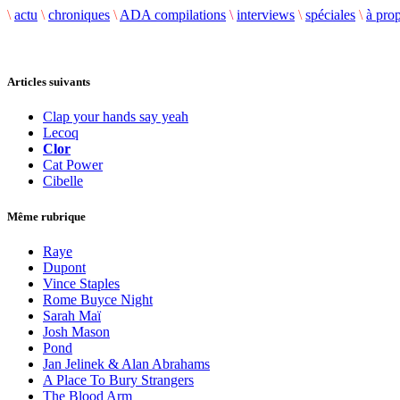
\
actu
\
chroniques
\
ADA compilations
\
interviews
\
spéciales
\
à pro
Articles suivants
Clap your hands say yeah
Lecoq
Clor
Cat Power
Cibelle
Même rubrique
Raye
Dupont
Vince Staples
Rome Buyce Night
Sarah Maï
Josh Mason
Pond
Jan Jelinek & Alan Abrahams
A Place To Bury Strangers
The Blood Arm