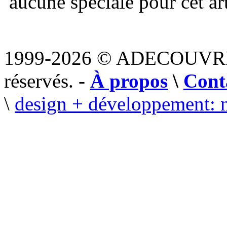
aucune spéciale pour cet art
1999-2026 © ADECOUVR
réservés. -
À propos
\
Cont
\
design + développement: 