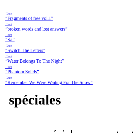
Lunt
“Fragments of free vol.1”
Lunt
“broken words and lost answers”
Lunt
“S/t”
Lunt
“Switch The Letters”
Lunt
“Water Belongs To The Night”
Lunt
“Phantom Solids”
Lunt
“Remember We Were Waiting For The Snow”
spéciales