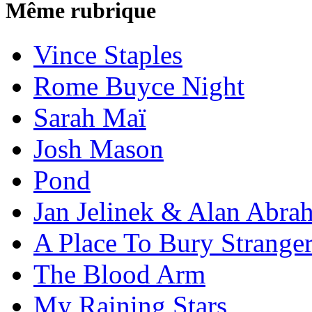
Même rubrique
Vince Staples
Rome Buyce Night
Sarah Maï
Josh Mason
Pond
Jan Jelinek & Alan Abra
A Place To Bury Strange
The Blood Arm
My Raining Stars