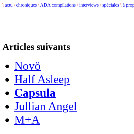
\
actu
\
chroniques
\
ADA compilations
\
interviews
\
spéciales
\
à pro
Articles suivants
Novö
Half Asleep
Capsula
Jullian Angel
M+A