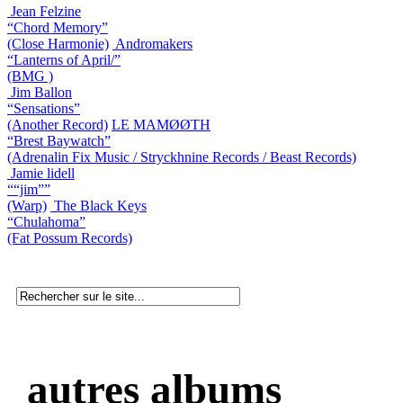
Jean Felzine
“Chord Memory”
(Close Harmonie)
Andromakers
“Lanterns of April/”
(BMG )
Jim Ballon
“Sensations”
(Another Record)
LE MAMØØTH
“Brest Baywatch”
(Adrenalin Fix Music / Stryckhnine Records / Beast Records)
Jamie lidell
““jim””
(Warp)
The Black Keys
“Chulahoma”
(Fat Possum Records)
autres albums