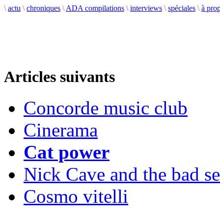
\
actu
\
chroniques
\
ADA compilations
\
interviews
\
spéciales
\
à pro
Articles suivants
Concorde music club
Cinerama
Cat power
Nick Cave and the bad s
Cosmo vitelli