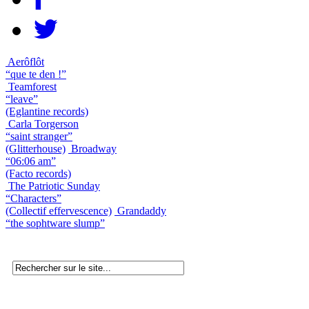
Aerôflôt
“que te den !”
Teamforest
“leave”
(Eglantine records)
Carla Torgerson
“saint stranger”
(Glitterhouse)
Broadway
“06:06 am”
(Facto records)
The Patriotic Sunday
“Characters”
(Collectif effervescence)
Grandaddy
“the sophtware slump”