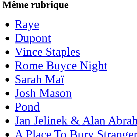
Même rubrique
Raye
Dupont
Vince Staples
Rome Buyce Night
Sarah Maï
Josh Mason
Pond
Jan Jelinek & Alan Abra
A Place To Bury Strange