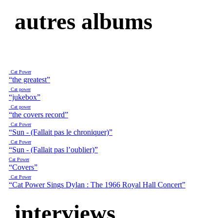
autres albums
Cat Power
“the greatest”
Cat power
“jukebox”
Cat power
“the covers record”
Cat Power
“Sun - (Fallait pas le chroniquer)”
Cat Power
“Sun - (Fallait pas l’oublier)”
Cat Power
“Covers”
Cat Power
“Cat Power Sings Dylan : The 1966 Royal Hall Concert”
interviews