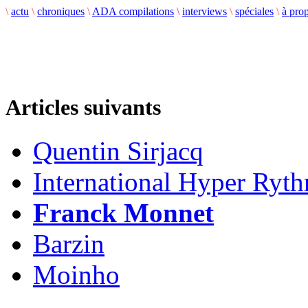
\
actu
\
chroniques
\
ADA compilations
\
interviews
\
spéciales
\
à pro
Articles suivants
Quentin Sirjacq
International Hyper Ryt
Franck Monnet
Barzin
Moinho