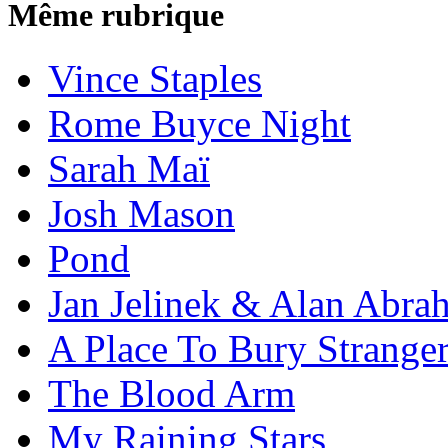
Même rubrique
Vince Staples
Rome Buyce Night
Sarah Maï
Josh Mason
Pond
Jan Jelinek & Alan Abra
A Place To Bury Strange
The Blood Arm
My Raining Stars