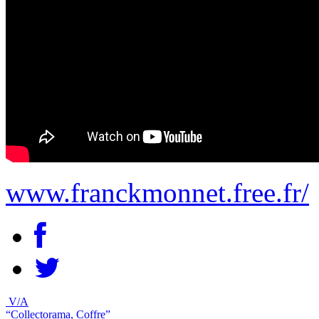
www.franckmonnet.free.fr/‎
V/A
“Collectorama, Coffre”