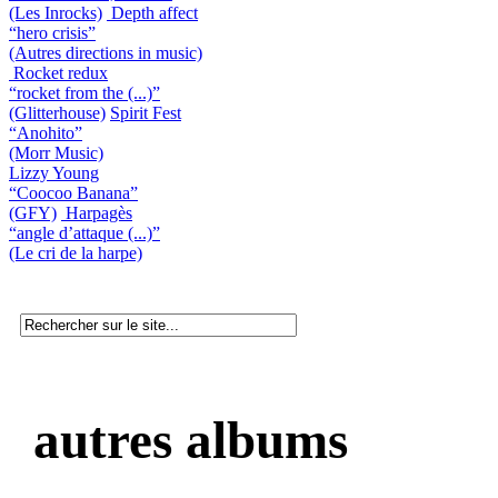
(Les Inrocks)
Depth affect
“hero crisis”
(Autres directions in music)
Rocket redux
“rocket from the (...)”
(Glitterhouse)
Spirit Fest
“Anohito”
(Morr Music)
Lizzy Young
“Coocoo Banana”
(GFY)
Harpagès
“angle d’attaque (...)”
(Le cri de la harpe)
autres albums