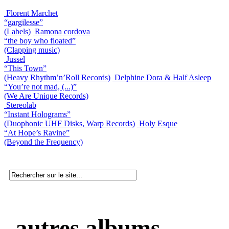
Florent Marchet
“gargilesse”
(Labels)
Ramona cordova
“the boy who floated”
(Clapping music)
Jussel
“This Town”
(Heavy Rhythm’n’Roll Records)
Delphine Dora & Half Asleep
“You’re not mad, (...)”
(We Are Unique Records)
Stereolab
“Instant Holograms”
(Duophonic UHF Disks, Warp Records)
Holy Esque
“At Hope’s Ravine”
(Beyond the Frequency)
autres albums