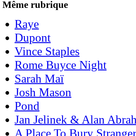
Même rubrique
Raye
Dupont
Vince Staples
Rome Buyce Night
Sarah Maï
Josh Mason
Pond
Jan Jelinek & Alan Abra
A Place To Bury Strange