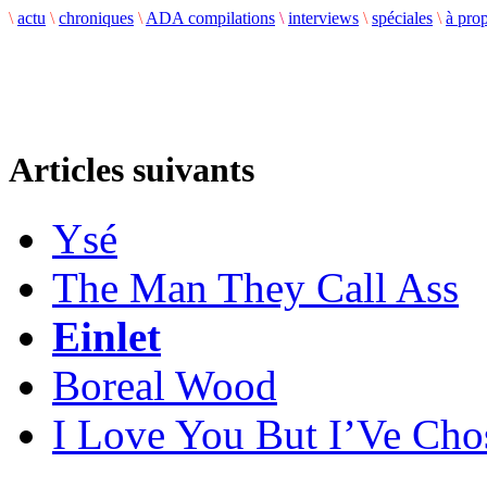
\
actu
\
chroniques
\
ADA compilations
\
interviews
\
spéciales
\
à pro
Articles suivants
Ysé
The Man They Call Ass
Einlet
Boreal Wood
I Love You But I’Ve Cho