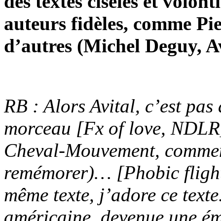
des textes ciselés et volont
auteurs fidèles, comme Pie
d’autres (Michel Deguy, A
RB : Alors
Avital
, c’est pas
morceau [Fx of love, NDLR]
Cheval-Mouvement
, commen
remémorer)… [
Phobic fligh
même texte, j’adore ce texte.
américaine, devenue une émi