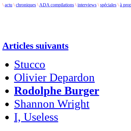
\
actu
\
chroniques
\
ADA compilations
\
interviews
\
spéciales
\
à pro
Articles suivants
Stucco
Olivier Depardon
Rodolphe Burger
Shannon Wright
I, Useless