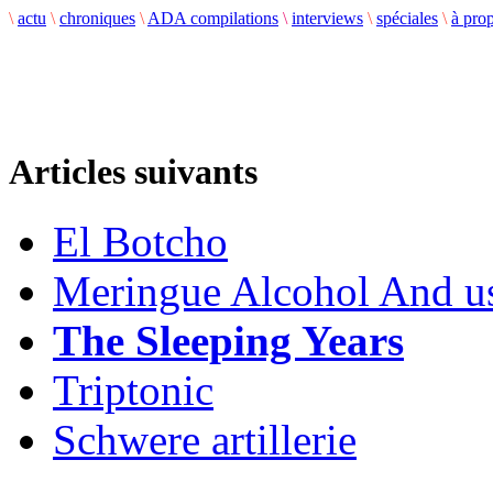
\
actu
\
chroniques
\
ADA compilations
\
interviews
\
spéciales
\
à pro
Articles suivants
El Botcho
Meringue Alcohol And u
The Sleeping Years
Triptonic
Schwere artillerie