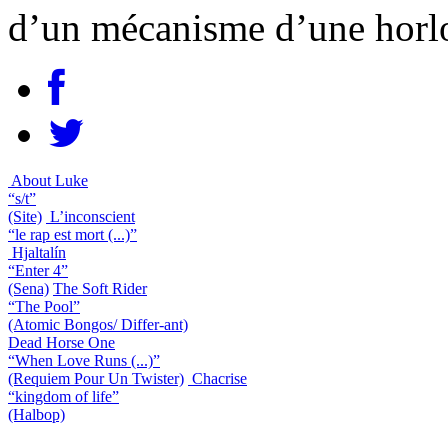
d’un mécanisme d’une horl
About Luke
“s/t”
(Site)
L’inconscient
“le rap est mort (...)”
Hjaltalín
“Enter 4”
(Sena)
The Soft Rider
“The Pool”
(Atomic Bongos/ Differ-ant)
Dead Horse One
“When Love Runs (...)”
(Requiem Pour Un Twister)
Chacrise
“kingdom of life”
(Halbop)