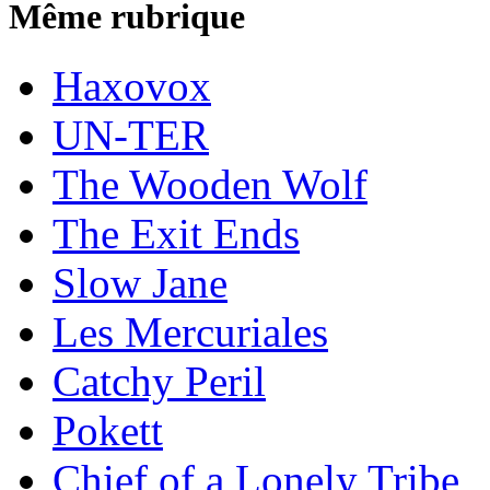
Même rubrique
Haxovox
UN-TER
The Wooden Wolf
The Exit Ends
Slow Jane
Les Mercuriales
Catchy Peril
Pokett
Chief of a Lonely Tribe