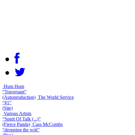
Hum Hum
“Traversant”
(Autoproduction)
The World Service
“#1”
(Site)
Various Artists
“Spirit Of Talk (...)”
(Fierce Panda)
Cass McCombs
“dropping the writ”