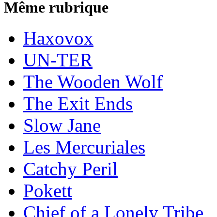
Même rubrique
Haxovox
UN-TER
The Wooden Wolf
The Exit Ends
Slow Jane
Les Mercuriales
Catchy Peril
Pokett
Chief of a Lonely Tribe